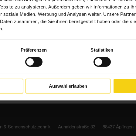
ter Lautstärke, falls die Außenjalousie beim
Website zu analysieren. Außerdem geben wir Informationen zu I
würde.
r soziale Medien, Werbung und Analysen weiter. Unsere Partner
 Daten zusammen, die Sie ihnen bereitgestellt haben oder die s
 Preisträger des iF Design Awards 2022 in der Kategorie
n.
 oder möchten zusätzliche Sicherheit nachrüsten? Sprechen
Präferenzen
Statistiken
n!
Auswahl erlauben
en & Sonnenschutztechnik
Auhaldenstraße 33
88437 Äpfingen