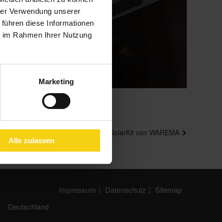
hrer Verwendung unserer
 führen diese Informationen
ie im Rahmen Ihrer Nutzung
Marketing
Nächster
Komfortabel ohne Kabel: Das SolarKit von WAREMA
Alle zulassen
Beitrag
Impressum
Datenschutz
Sitemap
Deutschland