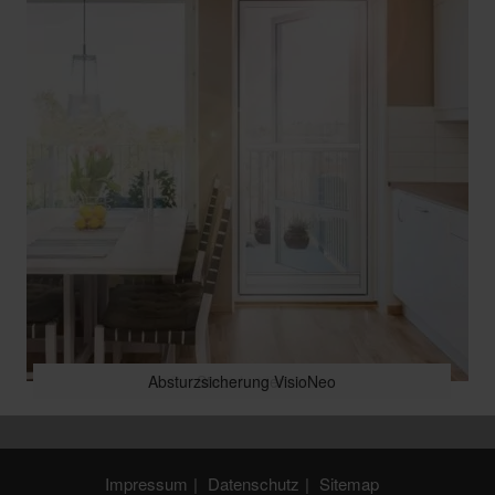
Absturzsicherung VisioNeo
Sonnenschutz Terrasse
Sonnenschutz Außen
Sonnenschutz Innen
Steuerungen
Impressum
Datenschutz
Sitemap