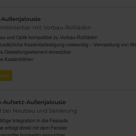
-Außenjalousie
ombinierbar mit Vorbau-Rollläden
bau und Optik kompatibel zu Vorbau-Rollläden
zusätzliche Kastenbefestigung notwendig – Vermeidung von W
als Gestaltungselement einsetzbar
ge Kastenhöhen
Infos
-Aufsetz-Außenjalousie
l bei Neubau und Sanierung
llige Integration in die Fassade
 erfolgt direkt mit dem Fenster
gsprofile frontseitig einputzbar