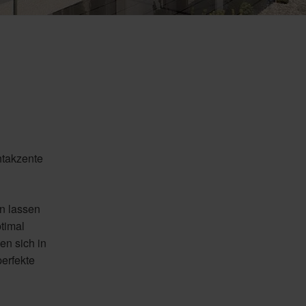
htakzente
n lassen
timal
en sich in
perfekte