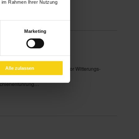
ie im Rahmen Ihrer Nutzung
e
Marketing
 schützen das Lamellenpaket vor Witterungs-
Alle zulassen
 Schienenführung…