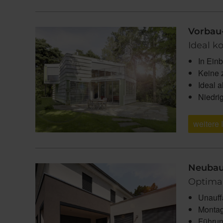
Vorbau
Ideal k
In Ein
Keine 
Ideal 
Niedri
weitere 
Neubau
Optima
Unauffä
Montage
Führun