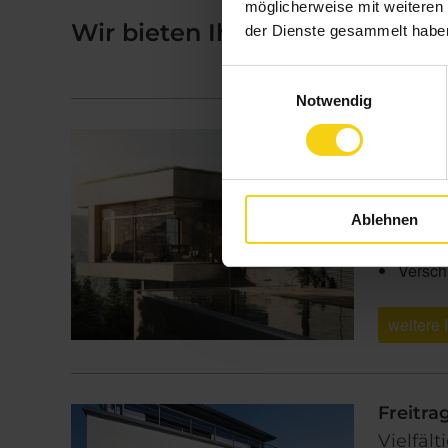
möglicherweise mit weiteren
Wir bieten Ihnen für jede Anf
der Dienste gesammelt habe
Einwilligungsauswahl
Notwendig
Basis-A
Der All
Individ
Option
Ablehnen
einflü
Versch
weitere 
Freitra
Vielfäl