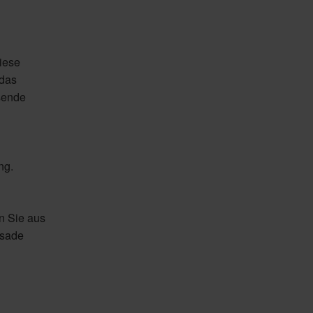
iese
 das
sende
ng.
n Sie aus
ssade