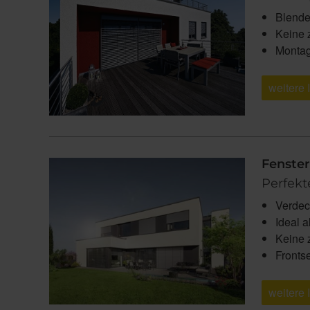
Blende
Keine 
Montag
weitere 
Fenster
Perfek
Verdeck
Ideal 
Keine 
Frontse
weitere 