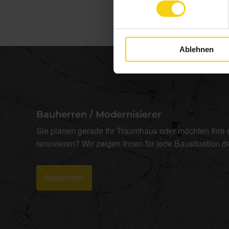
Ablehnen
Bauherren / Modernisierer
Sie planen gerade Ihr Traumhaus oder möchten Ihre
renovieren? Wir zeigen Ihnen für jede Bausituation 
Bauherren