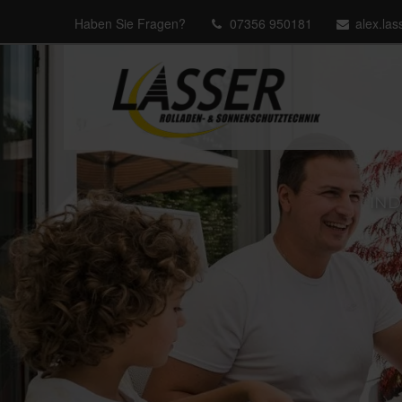
Haben Sie Fragen?
07356 950181
alex.la
IND