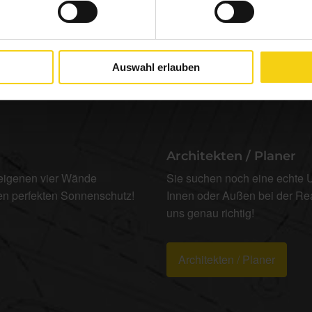
Auswahl erlauben
Architekten / Planer
 eigenen vier Wände
Sie suchen noch eine echte U
den perfekten Sonnenschutz!
Innen oder Außen bei der Re
uns genau richtig!
Architekten / Planer