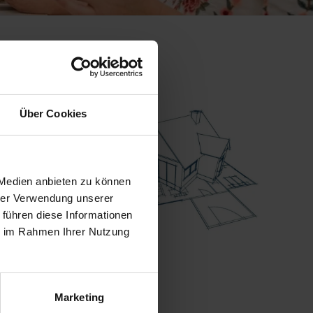
Über Cookies
 Ihres
er sind –
 Medien anbieten zu können
assende
hrer Verwendung unserer
zen. Für
 führen diese Informationen
ie im Rahmen Ihrer Nutzung
Marketing