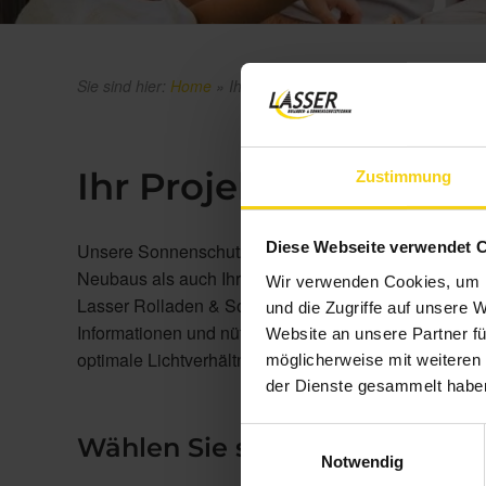
Sie sind hier:
Home
»
Ihr Projekt
Ihr Projekt. Mein Proj
Zustimmung
Diese Webseite verwendet 
Unsere Sonnenschutzlösungen bieten Ihnen vielfältig
Neubaus als auch Ihr Sanierungsprojektes. Ganz gleic
Wir verwenden Cookies, um I
Lasser Rolladen & Sonnenschutztechnik unterstützt S
und die Zugriffe auf unsere 
Informationen und nützliche Informationen und zahlre
Website an unsere Partner fü
optimale Lichtverhältnisse, perfektes Wohlfühlklima u
möglicherweise mit weiteren
der Dienste gesammelt habe
Einwilligungsauswahl
Wählen Sie selbst:
Notwendig