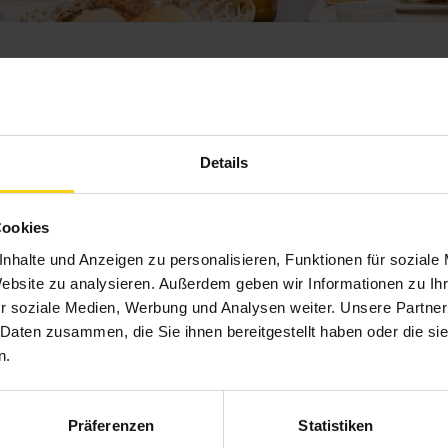
ekt
Details
Cookies
e Möglichkeiten in Design und Funktion sowohl für die Planung
h, ob Sie Bauherr, Modernisierer oder Architekt bzw. Fachplan
nhalte und Anzeigen zu personalisieren, Funktionen für soziale
ie dabei, die richtige Entscheidung zu treffen. Finden Sie umf
Website zu analysieren. Außerdem geben wir Informationen zu I
iche Planungshilfen, mit denen Sie das Sonnenlicht optimal nut
r soziale Medien, Werbung und Analysen weiter. Unsere Partner
nd optimale Energieeffizienz.
 Daten zusammen, die Sie ihnen bereitgestellt haben oder die s
n.
Präferenzen
Statistiken