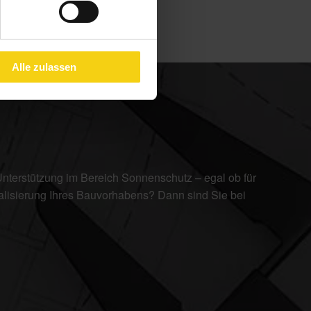
Alle zulassen
nterstützung im Bereich Sonnenschutz – egal ob für
alisierung Ihres Bauvorhabens? Dann sind Sie bei