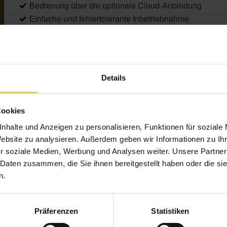
Bedienung über die optionale Cloud-Anbindung
Einfache und fehlertolerante Inbetriebnahme
Wetterstation mit innovativen Ultraschallsensoren
Aktoren für jede Montagesituation
Federkraftklemmen zur einfachen Montage (Reiheneinb
Details
Produktdetails
Cookies
nhalte und Anzeigen zu personalisieren, Funktionen für soziale
Mehr Komfort
Durch eine individuelle Automation nac
Website zu analysieren. Außerdem geben wir Informationen zu I
perfekte Wohlfühlklima genießen.
r soziale Medien, Werbung und Analysen weiter. Unsere Partner
Mehr Sicherheit
Dank cleverer Anwesenheitssimulati
 Daten zusammen, die Sie ihnen bereitgestellt haben oder die s
Windüberwachung
n.
Mehr Effizienz
Heizung, Licht und Sonnenschutz steu
sparen dadurch bares Geld.
Mehr Bedienfreude
Mit nur einer intuitiven App für S
Präferenzen
Statistiken