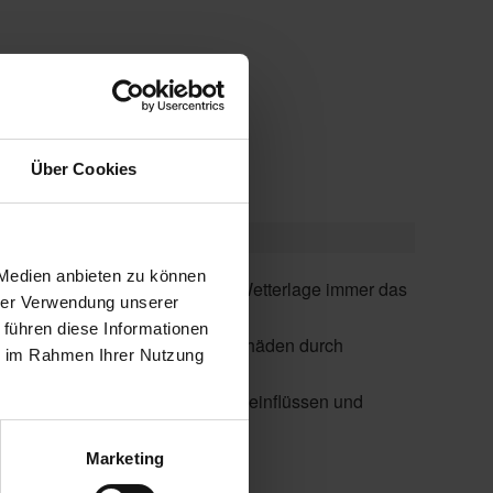
au- und Unterputz-Aktoren)
Über Cookies
 Medien anbieten zu können
h Tageszeit, Sonnenstand und Wetterlage immer das
hrer Verwendung unserer
 führen diese Informationen
on und Vermeidung von Sturmschäden durch
ie im Rahmen Ihrer Nutzung
ern sich selbst nach Umgebungseinflüssen und
onnenschutz, Licht und mehr.
Marketing