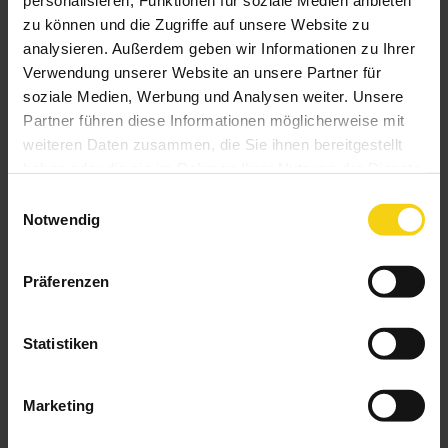
personalisieren, Funktionen für soziale Medien anbieten
zu können und die Zugriffe auf unsere Website zu
Das könnte Sie auch interessieren
analysieren. Außerdem geben wir Informationen zu Ihrer
Verwendung unserer Website an unsere Partner für
soziale Medien, Werbung und Analysen weiter. Unsere
Partner führen diese Informationen möglicherweise mit
weiteren Daten zusammen, die Sie ihnen bereitgestellt
haben oder die sie im Rahmen Ihrer Nutzung der Dienste
gesammelt haben.
Einwilligungsauswahl
Notwendig
Präferenzen
Statistiken
Marketing