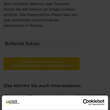
Auch mit kleinen Balkonen oder Terrassen
können Sie sich wirksam vor lästigen Insekten
schützen. Das Insektenschutz-Plissee lässt sich
quer verschieben und verschwindet
platzsparend im Rahmen.
Brillante Extras
Weitere Informationen zu
Ausstattungsextras Insektenschutz
Das könnte Sie auch interessieren